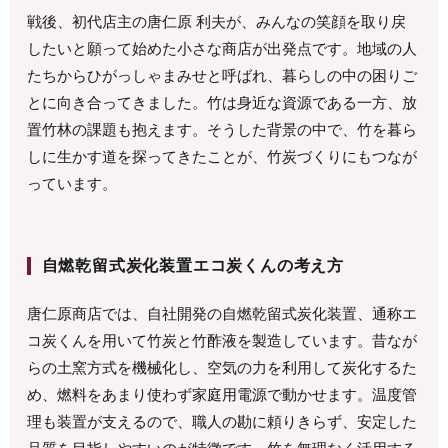
戦後、初代店主の唐仁原 利夫が、みんなの笑顔を取り戻
したいと願って始めた小さな商店が出発点です。地域の人
たちからひがっしゃまみせと呼ばれ、暮らしの中の困りご
とに向き合ってきました。竹は身近な資源である一方、放
置竹林の課題も抱えます。そうした背景の中で、竹を暮ら
しに生かす道を探ってきたことが、竹炭づくりにもつなが
っています。
自燃乾留式炭化装置エコ炭くんの考え方
唐仁原商店では、自社開発の自燃乾留式炭化装置、通称エ
コ炭くんを用いて竹炭と竹酢液を製造しています。昔なが
らの土窯方式を機械化し、空気の力を利用して炭化するた
め、燃料をあまり使わず家庭用電源で動かせます。温度管
理も装置が支えるので、職人の勘に頼りきらず、安定した