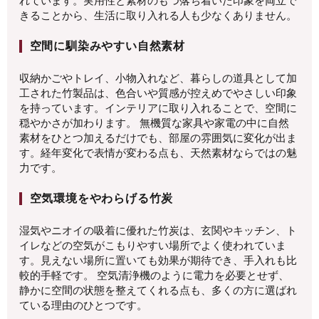
れています。実用性と素材のもつ落ち着いた印象を両立で
きることから、生活に取り入れる人も少なくありません。
空間に馴染みやすい自然素材
収納かごやトレイ、小物入れなど、暮らしの道具として加
工された竹製品は、色合いや質感が控えめでやさしい印象
を持っています。インテリアに取り入れることで、空間に
穏やかさが加わります。 無機質な家具や家電の中に自然
素材をひとつ加えるだけでも、部屋の雰囲気に変化が出ま
す。経年変化で表情が変わる点も、天然素材ならではの魅
力です。
空気環境をやわらげる竹炭
湿気やニオイの吸着に優れた竹炭は、玄関やキッチン、ト
イレなどの空気がこもりやすい場所でよく使われていま
す。見えない場所に置いても効果が期待でき、手入れも比
較的手軽です。 空気清浄機のように電力を必要とせず、
静かに空間の状態を整えてくれる点も、多くの方に選ばれ
ている理由のひとつです。