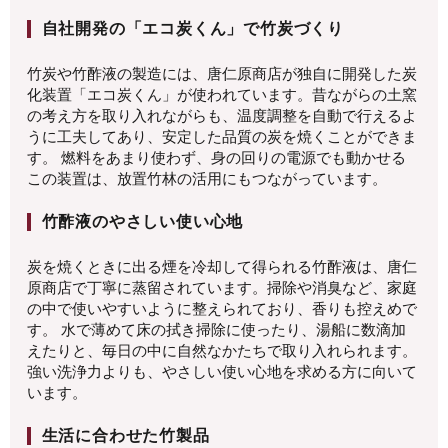
自社開発の「エコ炭くん」で竹炭づくり
竹炭や竹酢液の製造には、唐仁原商店が独自に開発した炭
化装置「エコ炭くん」が使われています。昔ながらの土窯
の考え方を取り入れながらも、温度調整を自動で行えるよ
うに工夫してあり、安定した品質の炭を焼くことができま
す。 燃料をあまり使わず、身の回りの電源でも動かせる
この装置は、放置竹林の活用にもつながっています。
竹酢液のやさしい使い心地
炭を焼くときに出る煙を冷却して得られる竹酢液は、唐仁
原商店で丁寧に蒸留されています。掃除や消臭など、家庭
の中で使いやすいように整えられており、香りも控えめで
す。 水で薄めて床の拭き掃除に使ったり、湯船に数滴加
えたりと、毎日の中に自然なかたちで取り入れられます。
強い洗浄力よりも、やさしい使い心地を求める方に向いて
います。
生活に合わせた竹製品