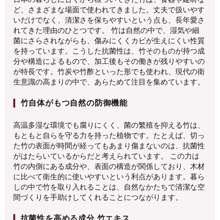
ど、さまざまな場面で使われてきました。丈夫で扱いやす
いだけでなく、清潔さを保ちやすいという点も、長年愛さ
れてきた理由のひとつです。 竹は自然の中で、湿気や細
菌にさらされながらも、傷みにくくカビが生えにくい性質
を持っています。こうした抗菌性は、竹そのものが持つ成
分や構造によるもので、加工後もその働きが残りやすいの
が特長です。竹炭や竹酢といった形でも使われ、現代の衛
生意識の高まりの中で、あらためて注目を集めています。
竹自体がもつ自然の防御機能
高温多湿な環境でも腐りにくく、菌の繁殖を抑える竹は、
もともと自らを守る力を持った植物です。たとえば、切っ
た竹の表面が時間が経ってもあまり傷まないのは、抗菌性
がはたらいているからだと考えられています。 この力は
竹の内側にある成分や、表面の構造が関係しており、木材
に比べて衛生的に使いやすいという利点があります。暮ら
しの中で竹を取り入れることは、自然なかたちで清潔な空
間づくりを手助けしてくれることにつながります。
抗菌性を高める成分 竹エキス