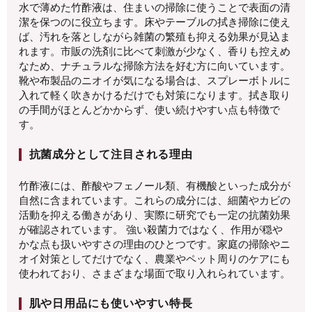
水で薄めた竹酢液は、住まいの掃除に使うことで表面の清
潔を保つのに役立ちます。床やテーブルの拭き掃除に使え
ば、汚れを落としながら雑菌の繁殖も抑える効果が見込ま
れます。市販の洗剤に比べて刺激が少なく、香りも控えめ
なため、ナチュラルな掃除方法を好む方に向いています。
靴や布製品のニオイが気になる場合は、スプレーボトルに
入れて軽く吹きかけるだけでも対策になります。拭き取り
の手間がほとんどかからず、使い続けやすい点も特徴で
す。
抗菌成分として注目される理由
竹酢液には、酢酸やフェノール類、有機酸といった成分が
自然に含まれています。これらの成分には、細菌やカビの
活動を抑える働きがあり、実際に研究でも一定の抗菌効果
が確認されています。 強い殺菌力ではなく、作用が穏や
かな点も扱いやすさの理由のひとつです。家庭の掃除やニ
オイ対策としてだけでなく、農業やペット周りのケアにも
使われており、さまざまな場面で取り入れられています。
肌や日用品にも使いやすい特長